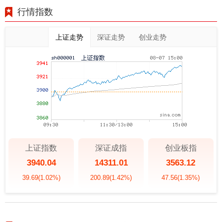
行情指数
上证走势
深证走势
创业走势
上证指数
深证成指
创业板指
3940.04
14311.01
3563.12
39.69
(1.02%)
200.89
(1.42%)
47.56
(1.35%)