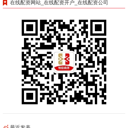
在线配资网站_在线配资开户_在线配资公司
最近发表