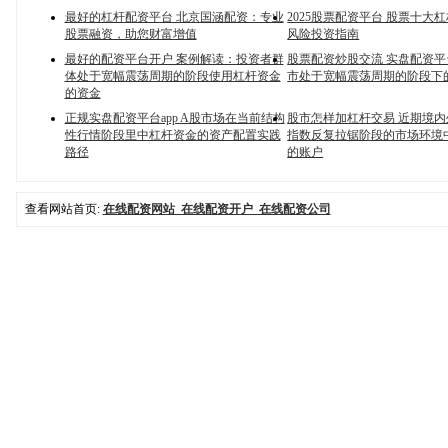
最好的杠杆配资平台 北京国涵配资：专业
2025股票配资平台 股票十大
股票融资，助您财富增值
风险投资指南
最好的配资平台开户 案例解读：投资者群
股票配资炒股交流 实盘配资
体处于宽幅震荡周期的阶段使用杠杆资金
市处于宽幅震荡周期的阶段下
的资金
正规实盘配资平台app A股市场在当前结构
股市怎样加杠杆交易 近期境
性行情阶段里中杠杆资金的资产配置实践
指数反复拉锯阶段的市场环境
路径
的账户
查看网站首页:
在线配资网站_在线配资开户_在线配资公司