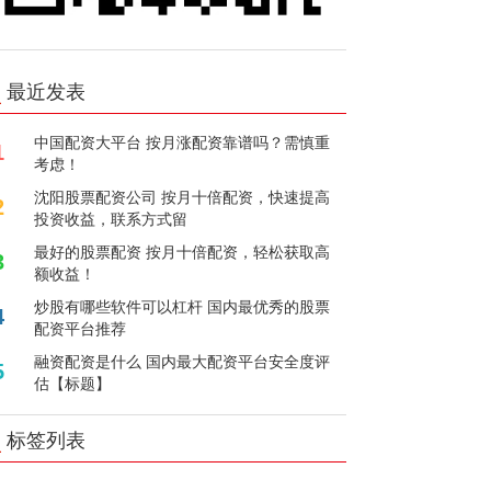
最近发表
中国配资大平台 按月涨配资靠谱吗？需慎重
1
考虑！
沈阳股票配资公司 按月十倍配资，快速提高
2
投资收益，联系方式留
最好的股票配资 按月十倍配资，轻松获取高
3
额收益！
炒股有哪些软件可以杠杆 国内最优秀的股票
4
配资平台推荐
融资配资是什么 国内最大配资平台安全度评
5
估【标题】
标签列表