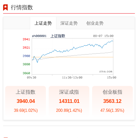
行情指数
上证走势
深证走势
创业走势
上证指数
深证成指
创业板指
3940.04
14311.01
3563.12
39.69
(1.02%)
200.89
(1.42%)
47.56
(1.35%)