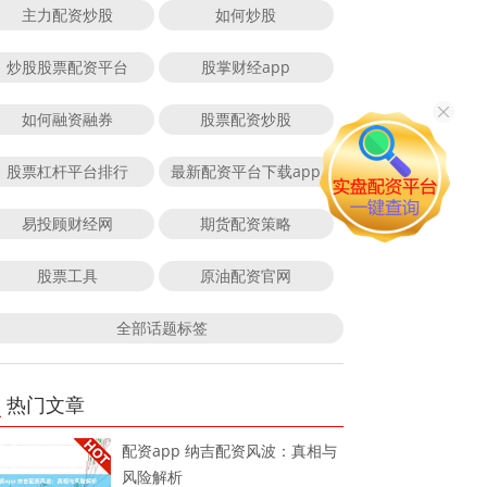
主力配资炒股
如何炒股
炒股股票配资平台
股掌财经app
如何融资融券
股票配资炒股
股票杠杆平台排行
最新配资平台下载app
易投顾财经网
期货配资策略
股票工具
原油配资官网
全部话题标签
热门文章
配资app 纳吉配资风波：真相与
风险解析