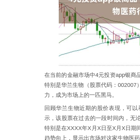
在当前的金融市场中4元投资app银
特别是华兰生物（股票代码：00200
力，成为市场上的一匹黑马。
回顾华兰生物近期的股价表现，可以
示，该股票在过去的一段时间内，无
特别是在XXXX年X月X日至X月X日
趋势向上，显示出市场对这家生物医药